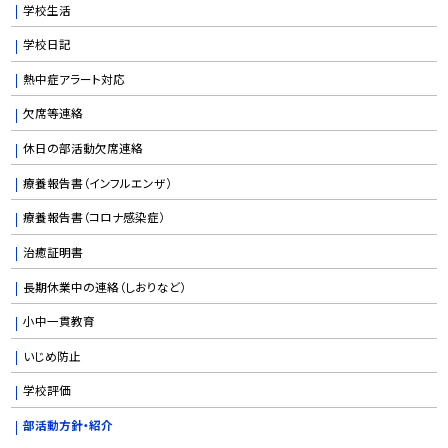
学校生活
学校日記
熱中症アラート対応
欠席等連絡
休日の部活動欠席連絡
療養報告書（インフルエンザ）
療養報告書（コロナ感染症）
治癒証明書
長期休業中の連絡（しおりなど）
小中一貫教育
いじめ防止
学校評価
部活動方針・紹介