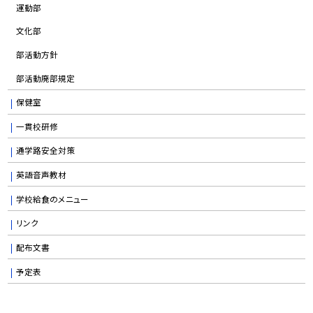
運動部
文化部
部活動方針
部活動廃部規定
保健室
一貫校研修
通学路安全対策
英語音声教材
学校給食のメニュー
リンク
配布文書
予定表