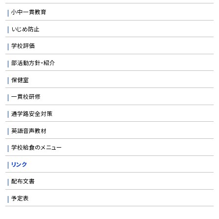
小中一貫教育
いじめ防止
学校評価
部活動方針・紹介
保健室
一貫校研修
通学路安全対策
英語音声教材
学校給食のメニュー
リンク
配布文書
予定表