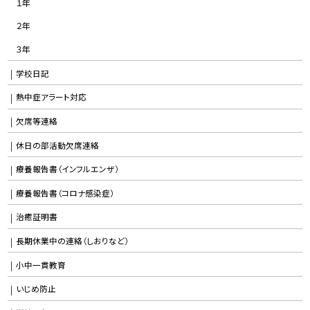
１年
２年
３年
学校日記
熱中症アラート対応
欠席等連絡
休日の部活動欠席連絡
療養報告書（インフルエンザ）
療養報告書（コロナ感染症）
治癒証明書
長期休業中の連絡（しおりなど）
小中一貫教育
いじめ防止