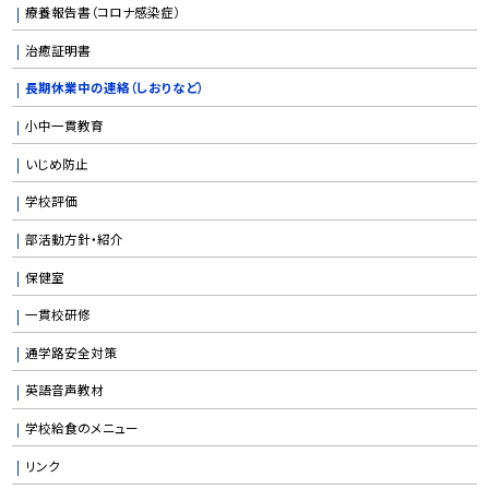
療養報告書（コロナ感染症）
治癒証明書
長期休業中の連絡（しおりなど）
小中一貫教育
いじめ防止
学校評価
部活動方針・紹介
保健室
一貫校研修
通学路安全対策
英語音声教材
学校給食のメニュー
リンク