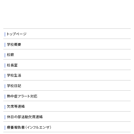
トップページ
学校概要
校歌
校長室
学校生活
学校日記
熱中症アラート対応
欠席等連絡
休日の部活動欠席連絡
療養報告書（インフルエンザ）