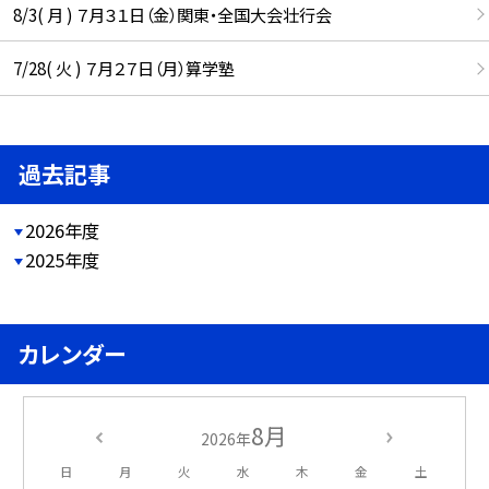
8/3( 月 ) ７月３１日（金）関東・全国大会壮行会
7/28( 火 ) ７月２７日（月）算学塾
過去記事
2026年度
2025年度
カレンダー
8月
2026年
日
月
火
水
木
金
土