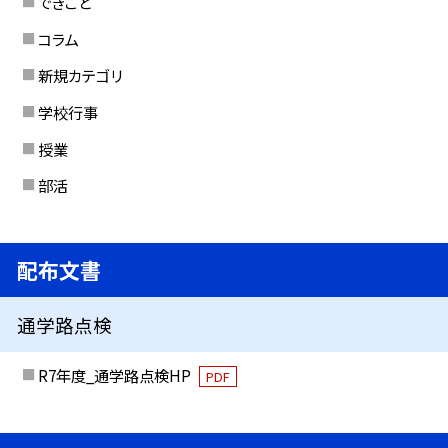
できごと
コラム
新規カテゴリ
学校行事
授業
部活
配布文書
通学路点検
R7年度_通学路点検HP
PDF