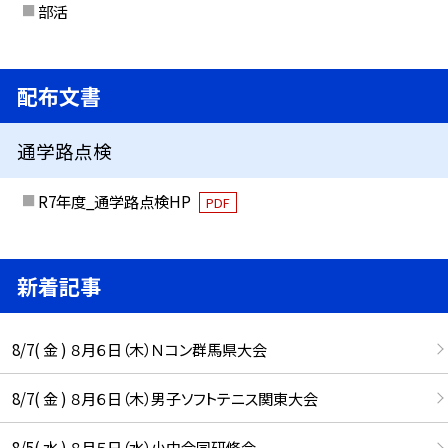
部活
配布文書
通学路点検
R7年度_通学路点検HP
PDF
新着記事
8/7( 金 ) ８月６日（木）Ｎコン群馬県大会
8/7( 金 ) ８月６日（木）男子ソフトテニス関東大会
8/5( 水 ) ８月５日（水）小中合同研修会