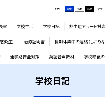
配色
通常
白地
黒地
文字
長室
学校生活
学校日記
熱中症アラート対
感染症）
治癒証明書
長期休業中の連絡（しおりな
修
通学路安全対策
英語音声教材
学校給食の
学校日記