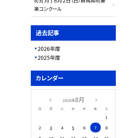
8/3( 月 ) ８月２日（日）群馬県吹奏
楽コンクール
過去記事
2026年度
2025年度
カレンダー
8月
2026年
日
月
火
水
木
金
土
1
2
3
4
5
6
7
8