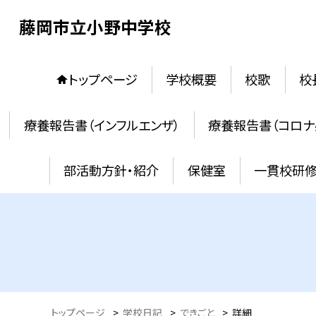
藤岡市立小野中学校
トップページ
学校概要
校歌
校
療養報告書（インフルエンザ）
療養報告書（コロナ
部活動方針・紹介
保健室
一貫校研
トップページ
>
学校日記
>
できごと
>
詳細