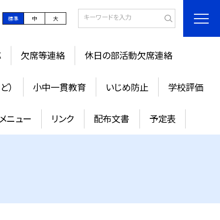
標準
中
大
応
欠席等連絡
休日の部活動欠席連絡
ど）
小中一貫教育
いじめ防止
学校評価
メニュー
リンク
配布文書
予定表