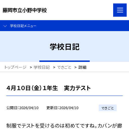
藤岡市立小野中学校
学校日記メニュー
学校日記
トップページ
>
学校日記
>
できごと
>
詳細
４月１０日（金）１年生 実力テスト
公開日
2026/04/10
更新日
2026/04/10
できごと
制服でテストを受けるのは初めてですね。カバンが廊