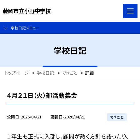
藤岡市立小野中学校
学校日記メニュー
学校日記
トップページ
>
学校日記
>
できごと
>
詳細
４月２１日（火）部活動集会
公開日
2026/04/21
更新日
2026/04/21
できごと
１年生も正式に入部し、顧問が熱く方針を語ったり、