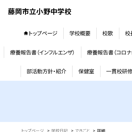
藤岡市立小野中学校
トップページ
学校概要
校歌
校
療養報告書（インフルエンザ）
療養報告書（コロナ
部活動方針・紹介
保健室
一貫校研
トップページ
>
学校日記
>
できごと
>
詳細