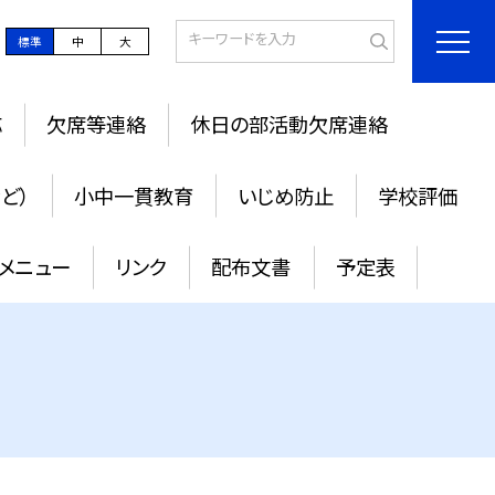
標準
中
大
応
欠席等連絡
休日の部活動欠席連絡
ど）
小中一貫教育
いじめ防止
学校評価
メニュー
リンク
配布文書
予定表