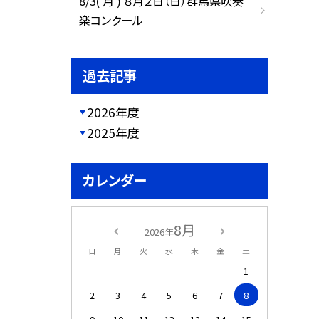
8/3( 月 ) ８月２日（日）群馬県吹奏
楽コンクール
過去記事
2026年度
2025年度
カレンダー
8月
2026年
日
月
火
水
木
金
土
1
2
3
4
5
6
7
8