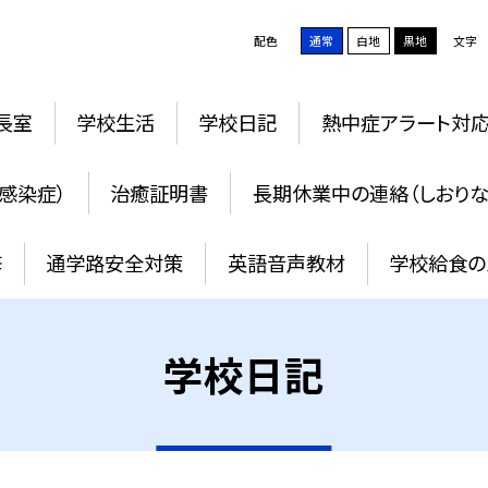
配色
通常
白地
黒地
文字
長室
学校生活
学校日記
熱中症アラート対
感染症）
治癒証明書
長期休業中の連絡（しおりな
修
通学路安全対策
英語音声教材
学校給食の
学校日記