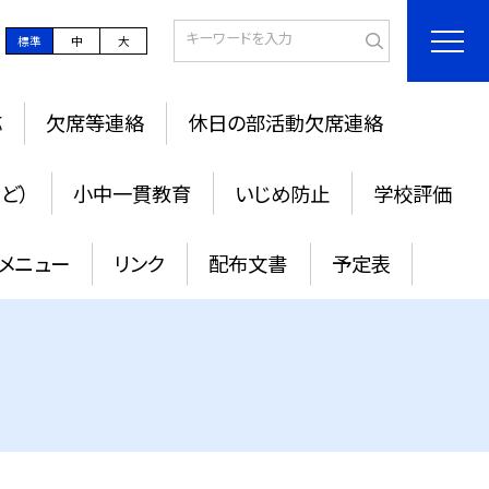
標準
中
大
応
欠席等連絡
休日の部活動欠席連絡
ど）
小中一貫教育
いじめ防止
学校評価
メニュー
リンク
配布文書
予定表