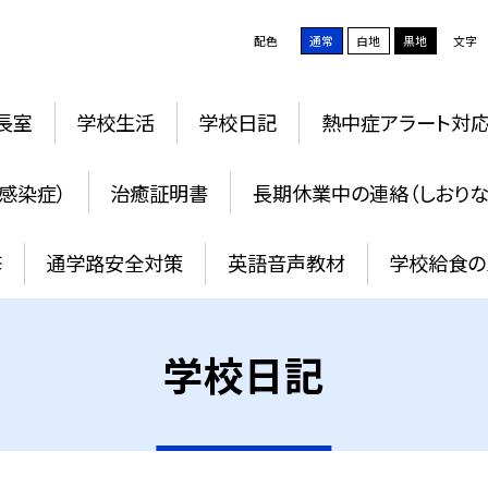
配色
通常
白地
黒地
文字
長室
学校生活
学校日記
熱中症アラート対
感染症）
治癒証明書
長期休業中の連絡（しおりな
修
通学路安全対策
英語音声教材
学校給食の
学校日記