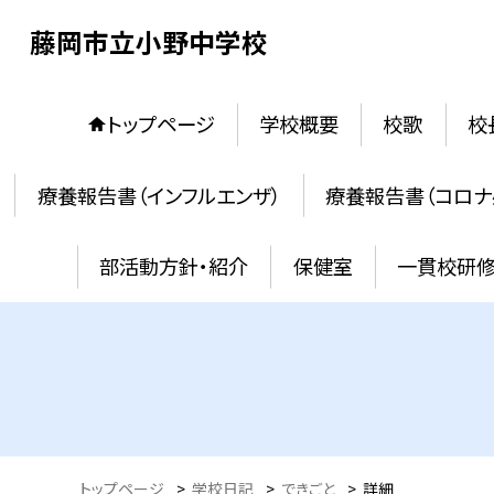
藤岡市立小野中学校
トップページ
学校概要
校歌
校
療養報告書（インフルエンザ）
療養報告書（コロナ
部活動方針・紹介
保健室
一貫校研
トップページ
>
学校日記
>
できごと
>
詳細