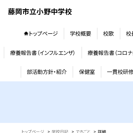
藤岡市立小野中学校
トップページ
学校概要
校歌
校
療養報告書（インフルエンザ）
療養報告書（コロナ
部活動方針・紹介
保健室
一貫校研
トップページ
>
学校日記
>
できごと
>
詳細