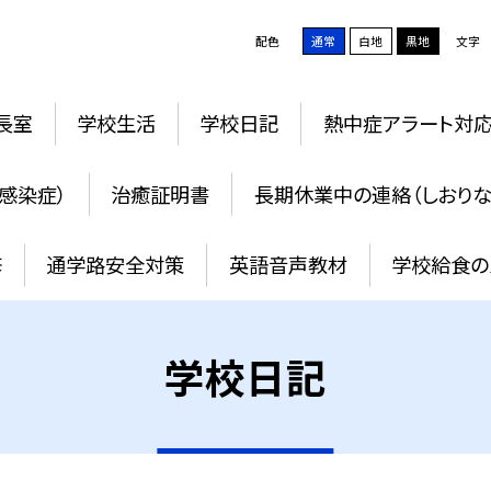
配色
通常
白地
黒地
文字
長室
学校生活
学校日記
熱中症アラート対
感染症）
治癒証明書
長期休業中の連絡（しおりな
修
通学路安全対策
英語音声教材
学校給食の
学校日記