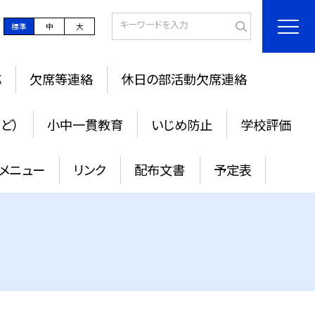
標準
中
大
応
欠席等連絡
休日の部活動欠席連絡
ど）
小中一貫教育
いじめ防止
学校評価
メニュー
リンク
配布文書
予定表