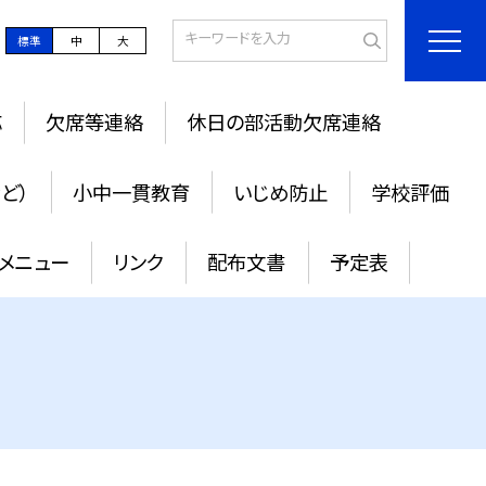
標準
中
大
応
欠席等連絡
休日の部活動欠席連絡
ど）
小中一貫教育
いじめ防止
学校評価
メニュー
リンク
配布文書
予定表