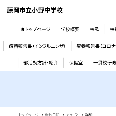
藤岡市立小野中学校
トップページ
学校概要
校歌
校
療養報告書（インフルエンザ）
療養報告書（コロナ
部活動方針・紹介
保健室
一貫校研
トップページ
>
学校日記
>
できごと
>
詳細