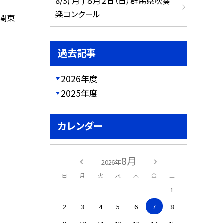
8/3( 月 ) ８月２日（日）群馬県吹奏
楽コンクール
ス関東
過去記事
2026年度
2025年度
カレンダー
8月
2026年
日
月
火
水
木
金
土
1
2
3
4
5
6
7
8