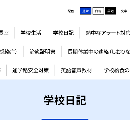
配色
通常
白地
黒地
文字
長室
学校生活
学校日記
熱中症アラート対
感染症）
治癒証明書
長期休業中の連絡（しおりな
修
通学路安全対策
英語音声教材
学校給食の
学校日記