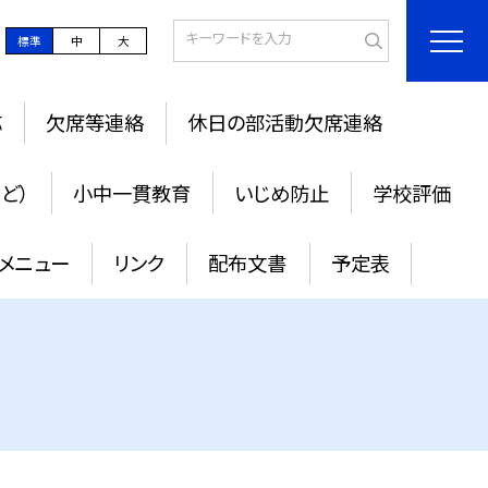
標準
中
大
応
欠席等連絡
休日の部活動欠席連絡
ど）
小中一貫教育
いじめ防止
学校評価
メニュー
リンク
配布文書
予定表