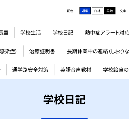
配色
通常
白地
黒地
文字
長室
学校生活
学校日記
熱中症アラート対
感染症）
治癒証明書
長期休業中の連絡（しおりな
修
通学路安全対策
英語音声教材
学校給食の
学校日記