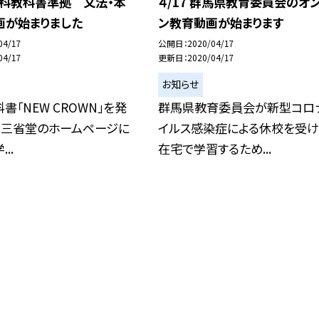
英語科教科書準拠 文法・本
４/17 群馬県教育委員会のオ
画が始まりました
ン教育動画が始まります
04/17
公開日
2020/04/17
04/17
更新日
2020/04/17
お知らせ
書「NEW CROWN」を発
群馬県教育委員会が新型コロ
る三省堂のホームページに
イルス感染症による休校を受け
..
在宅で学習するため...