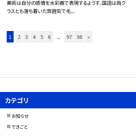
美術は自分の感情を水彩画で表現するようす、国語は両ク
ラスとも落ち着いた雰囲気で毛...
1
2
3
4
5
6
...
97
98
»
カテゴリ
お知らせ
できごと