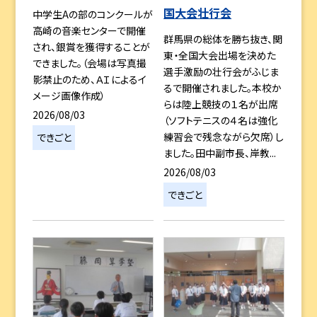
国大会壮行会
中学生Aの部のコンクールが
高崎の音楽センターで開催
群馬県の総体を勝ち抜き、関
され、銀賞を獲得することが
東・全国大会出場を決めた
できました。（会場は写真撮
選手激励の壮行会がふじま
影禁止のため、ＡＩによるイ
るで開催されました。本校か
メージ画像作成）
らは陸上競技の１名が出席
2026/08/03
（ソフトテニスの４名は強化
練習会で残念ながら欠席）し
できごと
ました。田中副市長、岸教...
2026/08/03
できごと