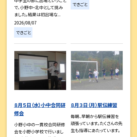
中学生の部に出場ということ
できごと
で、小野中・北中として挑み
ました。結果は初出場な...
2026/08/07
できごと
８月５日（水）小中合同研
８月３日（月）駅伝練習
修会
毎朝、早朝から駅伝練習を
頑張っています。たくさんの先
小野小中の一貫校合同研修
生も指導にあたっています。
会を小野小学校で行いまし