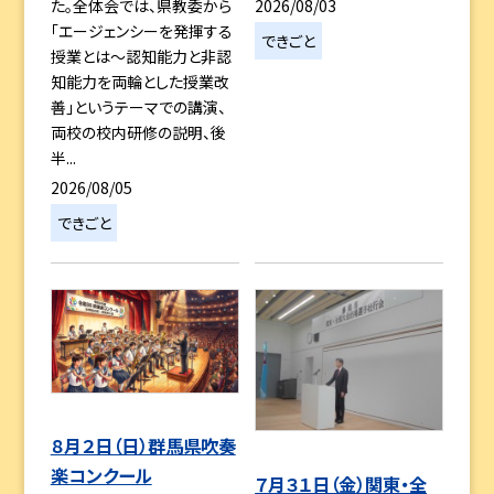
2026/08/03
た。全体会では、県教委から
「エージェンシーを発揮する
できごと
授業とは～認知能力と非認
知能力を両輪とした授業改
善」というテーマでの講演、
両校の校内研修の説明、後
半...
2026/08/05
できごと
８月２日（日）群馬県吹奏
楽コンクール
７月３１日（金）関東・全