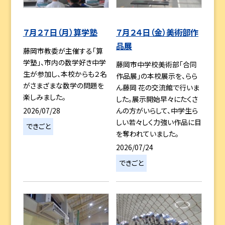
７月２７日（月）算学塾
７月２４日（金）美術部作
品展
藤岡市教委が主催する「算
学塾」、市内の数学好き中学
藤岡市中学校美術部「合同
生が参加し、本校からも２名
作品展」の本校展示を、らら
がさまざまな数学の問題を
ん藤岡 花の交流館で行いま
楽しみました。
した。展示開始早々にたくさ
2026/07/28
んの方がいらして、中学生ら
しい若々しく力強い作品に目
できごと
を奪われていました。
2026/07/24
できごと