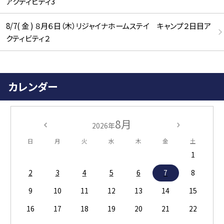
アクティビティ3
8/7( 金 ) ８月６日（木）リジャイナホームステイ キャンプ２日目ア
クティビティ２
カレンダー
8月
2026年
日
月
火
水
木
金
土
1
2
3
4
5
6
7
8
9
10
11
12
13
14
15
16
17
18
19
20
21
22