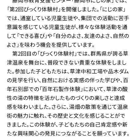
藤岡市教育支援センター「藤岡市にじの家」では、
「第2回びっくり体験村」を開催しました。「にじの家」
では、通室している児童生徒や、集団での活動に苦手
意識を感じている児童生徒が、様々な体験活動を通
して「できる喜び」や「自分のよさ、友達のよさ、自然の
よさ」を味わう機会を提供しています。
第2回目の「びっくり体験村」では、群馬県が誇る草
津温泉を舞台に、普段できない貴重な体験をしまし
た。参加した子どもたちは、草津中和工場や品木ダム
の見学を行い、自然における実感の伴った学びや、百
年石別邸での「百年石製作体験」において、草津の酸
性の湯の特徴を活かしたものづくりの楽しさと達成
感を味わいました。さらに、湯畑の散策を通じて温泉
街の魅力に触れ、その歴史と文化を感じることがで
きました。この体験が、子どもたちの自己肯定感や新
たな興味関心の発見につながることを願っています。