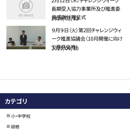
2月12日（木）チャレンジウィーク
長期受入協力事業所及び推進委
員感謝状贈呈式
2026/02/12
９月９日（火）第2回チャレンジウィ
ーク推進協議会（10月開催に向け
て意見交換）
2025/09/10
カテゴリ
小・中学校
研修