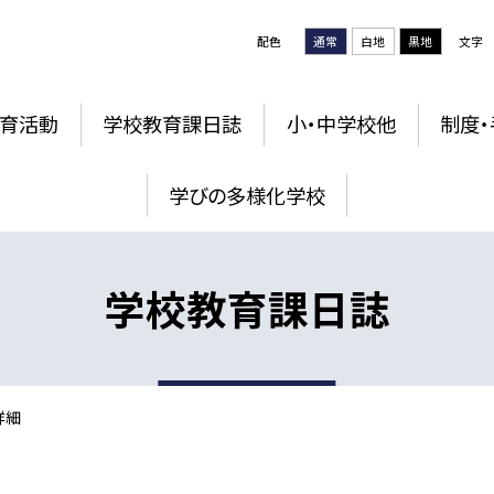
配色
通常
白地
黒地
文字
育活動
学校教育課日誌
小・中学校他
制度・
学びの多様化学校
学校教育課日誌
詳細