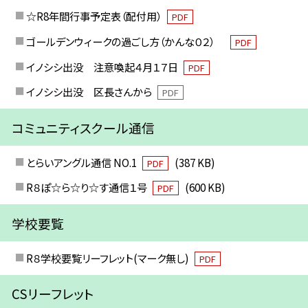
☆R8年間行事予定表（配付用）
PDF
ゴールデンウィークの過ごし方（かんな０２）
PDF
イノシシ出没 注意喚起４月１７日
PDF
イノシシ出没 区長さんから
PDF
コミュニティスクール通信
とらいアングル通信 NO.1
(387 KB)
PDF
R８ぽ☆ら☆り☆す通信１号
(600 KB)
PDF
学校要覧
R８学校要覧リーフレット(マーク無し)
PDF
CSリーフレット