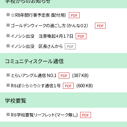
学校からのお知らせ
☆R8年間行事予定表（配付用）
PDF
ゴールデンウィークの過ごし方（かんな０２）
PDF
イノシシ出没 注意喚起４月１７日
PDF
イノシシ出没 区長さんから
PDF
コミュニティスクール通信
とらいアングル通信 NO.1
(387 KB)
PDF
R８ぽ☆ら☆り☆す通信１号
(600 KB)
PDF
学校要覧
R８学校要覧リーフレット(マーク無し)
PDF