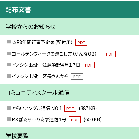
配布文書
学校からのお知らせ
☆R8年間行事予定表（配付用）
PDF
ゴールデンウィークの過ごし方（かんな０２）
PDF
イノシシ出没 注意喚起４月１７日
PDF
イノシシ出没 区長さんから
PDF
コミュニティスクール通信
とらいアングル通信 NO.1
(387 KB)
PDF
R８ぽ☆ら☆り☆す通信１号
(600 KB)
PDF
学校要覧