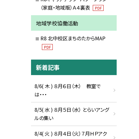
（家庭・地域版）Ａ４裏表
PDF
地域学校協働活動
R8 北中校区まちのたからMAP
PDF
新着記事
8/6( 木 ) ８月６日（木） 教室で
は・・・
8/5( 水 ) ８月５日（水） とらいアング
ルの集い
8/4( 火 ) ８月４日（火）７月ＨＰアク