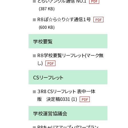
とらいアングル通信 NO.1
PDF
(387 KB)
R８ぽ☆ら☆り☆す通信１号
PDF
(600 KB)
学校要覧
R８学校要覧リーフレット(マーク無
し)
PDF
CSリーフレット
３R8 CSリーフレット 表中一体
版 決定稿0331 (1)
PDF
学校運営協議会
R8キャリアアップ・パワープラン