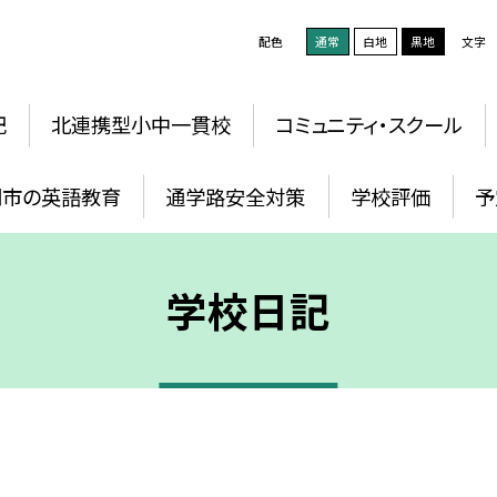
配色
通常
白地
黒地
文字
記
北連携型小中一貫校
コミュニティ・スクール
岡市の英語教育
通学路安全対策
学校評価
予
学校日記