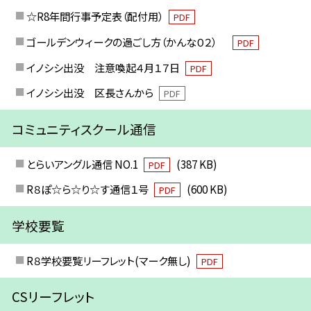
☆R8年間行事予定表（配付用）
PDF
ゴールデンウィークの過ごし方（かんな０２）
PDF
イノシシ出没 注意喚起４月１７日
PDF
イノシシ出没 区長さんから
PDF
コミュニティスクール通信
とらいアングル通信 NO.1
(387 KB)
PDF
R８ぽ☆ら☆り☆す通信１号
(600 KB)
PDF
学校要覧
R８学校要覧リーフレット(マーク無し)
PDF
CSリーフレット