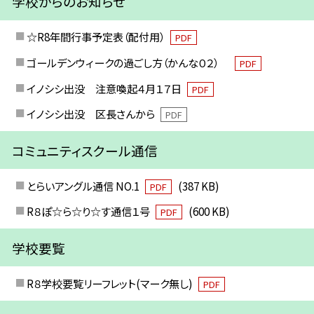
学校からのお知らせ
☆R8年間行事予定表（配付用）
PDF
ゴールデンウィークの過ごし方（かんな０２）
PDF
イノシシ出没 注意喚起４月１７日
PDF
イノシシ出没 区長さんから
PDF
コミュニティスクール通信
とらいアングル通信 NO.1
(387 KB)
PDF
R８ぽ☆ら☆り☆す通信１号
(600 KB)
PDF
学校要覧
R８学校要覧リーフレット(マーク無し)
PDF