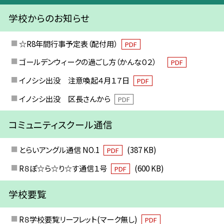
学校からのお知らせ
☆R8年間行事予定表（配付用）
PDF
ゴールデンウィークの過ごし方（かんな０２）
PDF
イノシシ出没 注意喚起４月１７日
PDF
イノシシ出没 区長さんから
PDF
コミュニティスクール通信
とらいアングル通信 NO.1
(387 KB)
PDF
R８ぽ☆ら☆り☆す通信１号
(600 KB)
PDF
学校要覧
R８学校要覧リーフレット(マーク無し)
PDF