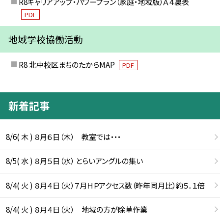
R8キャリアアップ・パワープラン（家庭・地域版）Ａ４裏表
PDF
地域学校協働活動
R8 北中校区まちのたからMAP
PDF
新着記事
8/6( 木 ) ８月６日（木） 教室では・・・
8/5( 水 ) ８月５日（水） とらいアングルの集い
8/4( 火 ) ８月４日（火）７月ＨＰアクセス数（昨年同月比）約５．１倍
8/4( 火 ) ８月４日（火） 地域の方が除草作業