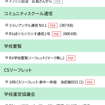
イノシシ出没 区長さんから
PDF
コミュニティスクール通信
とらいアングル通信 NO.1
(387 KB)
PDF
R８ぽ☆ら☆り☆す通信１号
(600 KB)
PDF
学校要覧
R８学校要覧リーフレット(マーク無し)
PDF
CSリーフレット
３R8 CSリーフレット 表中一体版 決定稿0331 (1)
PDF
学校運営協議会