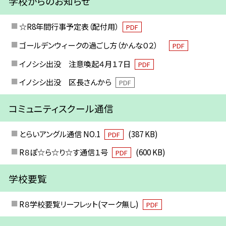
学校からのお知らせ
☆R8年間行事予定表（配付用）
PDF
ゴールデンウィークの過ごし方（かんな０２）
PDF
イノシシ出没 注意喚起４月１７日
PDF
イノシシ出没 区長さんから
PDF
コミュニティスクール通信
とらいアングル通信 NO.1
(387 KB)
PDF
R８ぽ☆ら☆り☆す通信１号
(600 KB)
PDF
学校要覧
R８学校要覧リーフレット(マーク無し)
PDF