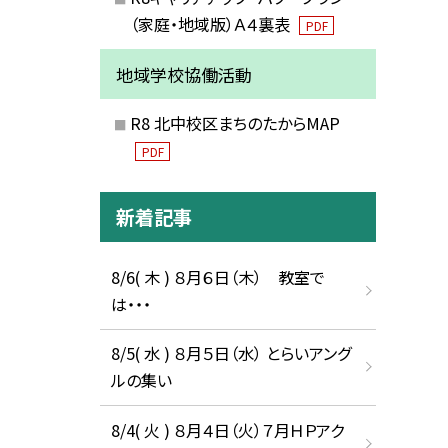
（家庭・地域版）Ａ４裏表
PDF
地域学校協働活動
R8 北中校区まちのたからMAP
PDF
新着記事
8/6( 木 ) ８月６日（木） 教室で
は・・・
8/5( 水 ) ８月５日（水） とらいアング
ルの集い
8/4( 火 ) ８月４日（火）７月ＨＰアク