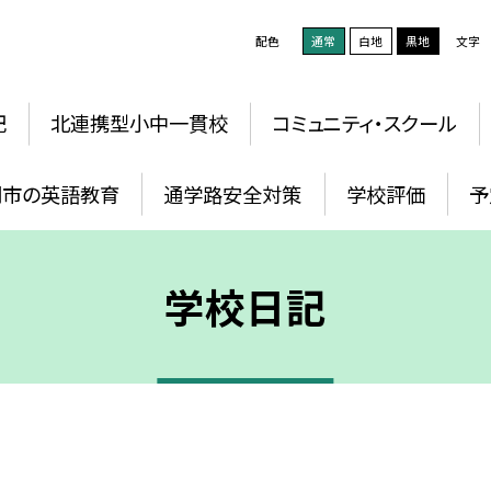
配色
通常
白地
黒地
文字
記
北連携型小中一貫校
コミュニティ・スクール
岡市の英語教育
通学路安全対策
学校評価
予
学校日記