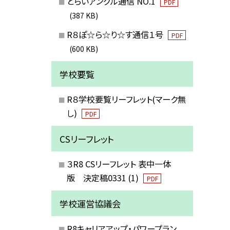
とらいアングル通信 NO.1
PDF
(387 KB)
R８ぽ☆ら☆り☆す通信１号
PDF
(600 KB)
学校要覧
R８学校要覧リーフレット(マーク無
し)
PDF
CSリーフレット
３R8 CSリーフレット 表中一体
版 決定稿0331 (1)
PDF
学校運営協議会
R8キャリアアップ・パワープラン