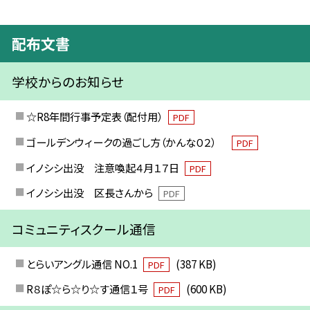
配布文書
学校からのお知らせ
☆R8年間行事予定表（配付用）
PDF
ゴールデンウィークの過ごし方（かんな０２）
PDF
イノシシ出没 注意喚起４月１７日
PDF
イノシシ出没 区長さんから
PDF
コミュニティスクール通信
とらいアングル通信 NO.1
(387 KB)
PDF
R８ぽ☆ら☆り☆す通信１号
(600 KB)
PDF