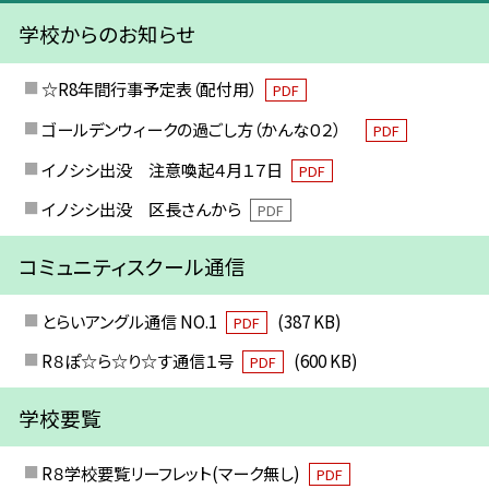
学校からのお知らせ
☆R8年間行事予定表（配付用）
PDF
ゴールデンウィークの過ごし方（かんな０２）
PDF
イノシシ出没 注意喚起４月１７日
PDF
イノシシ出没 区長さんから
PDF
コミュニティスクール通信
とらいアングル通信 NO.1
(387 KB)
PDF
R８ぽ☆ら☆り☆す通信１号
(600 KB)
PDF
学校要覧
R８学校要覧リーフレット(マーク無し)
PDF