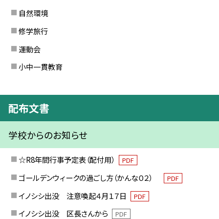
自然環境
修学旅行
運動会
小中一貫教育
配布文書
学校からのお知らせ
☆R8年間行事予定表（配付用）
PDF
ゴールデンウィークの過ごし方（かんな０２）
PDF
イノシシ出没 注意喚起４月１７日
PDF
イノシシ出没 区長さんから
PDF