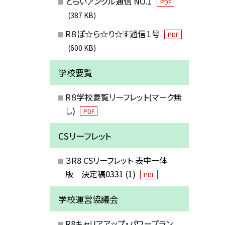
とらいアングル通信 NO.1
PDF
(387 KB)
R８ぽ☆ら☆り☆す通信１号
PDF
(600 KB)
学校要覧
R８学校要覧リーフレット(マーク無
し)
PDF
CSリーフレット
３R8 CSリーフレット 表中一体
版 決定稿0331 (1)
PDF
学校運営協議会
R8キャリアアップ・パワープラン