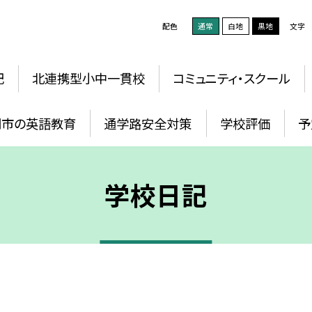
配色
通常
白地
黒地
文字
記
北連携型小中一貫校
コミュニティ・スクール
岡市の英語教育
通学路安全対策
学校評価
予
学校日記