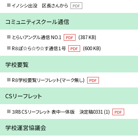
イノシシ出没 区長さんから
PDF
コミュニティスクール通信
とらいアングル通信 NO.1
(387 KB)
PDF
R８ぽ☆ら☆り☆す通信１号
(600 KB)
PDF
学校要覧
R８学校要覧リーフレット(マーク無し)
PDF
CSリーフレット
３R8 CSリーフレット 表中一体版 決定稿0331 (1)
PDF
学校運営協議会