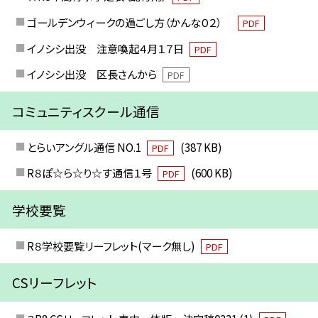
ゴールデンウィークの過ごし方（かんな０２）
PDF
イノシシ出没 注意喚起４月１７日
PDF
イノシシ出没 区長さんから
PDF
コミュニティスクール通信
とらいアングル通信 NO.1
(387 KB)
PDF
R８ぽ☆ら☆り☆す通信１号
(600 KB)
PDF
学校要覧
R８学校要覧リーフレット(マーク無し)
PDF
CSリーフレット