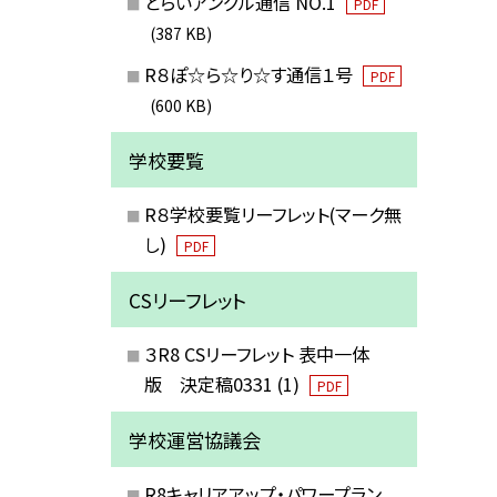
とらいアングル通信 NO.1
PDF
(387 KB)
R８ぽ☆ら☆り☆す通信１号
PDF
(600 KB)
学校要覧
R８学校要覧リーフレット(マーク無
し)
PDF
CSリーフレット
３R8 CSリーフレット 表中一体
版 決定稿0331 (1)
PDF
学校運営協議会
R8キャリアアップ・パワープラン