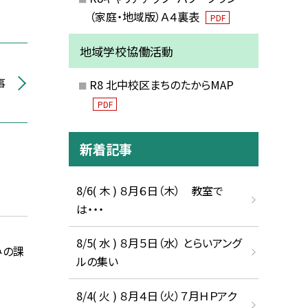
（家庭・地域版）Ａ４裏表
PDF
地域学校協働活動
事
R8 北中校区まちのたからMAP
PDF
新着記事
8/6( 木 ) ８月６日（木） 教室で
は・・・
8/5( 水 ) ８月５日（水） とらいアング
みの課
ルの集い
8/4( 火 ) ８月４日（火）７月ＨＰアク