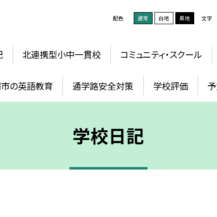
配色
通常
白地
黒地
文字
記
北連携型小中一貫校
コミュニティ・スクール
岡市の英語教育
通学路安全対策
学校評価
予
学校日記