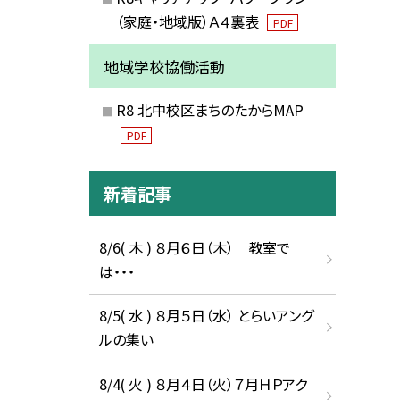
（家庭・地域版）Ａ４裏表
PDF
地域学校協働活動
R8 北中校区まちのたからMAP
PDF
新着記事
8/6( 木 ) ８月６日（木） 教室で
は・・・
8/5( 水 ) ８月５日（水） とらいアング
ルの集い
8/4( 火 ) ８月４日（火）７月ＨＰアク