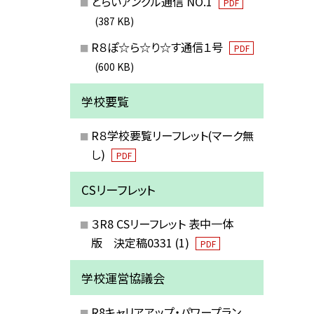
とらいアングル通信 NO.1
PDF
(387 KB)
R８ぽ☆ら☆り☆す通信１号
PDF
(600 KB)
学校要覧
R８学校要覧リーフレット(マーク無
し)
PDF
CSリーフレット
３R8 CSリーフレット 表中一体
版 決定稿0331 (1)
PDF
学校運営協議会
R8キャリアアップ・パワープラン