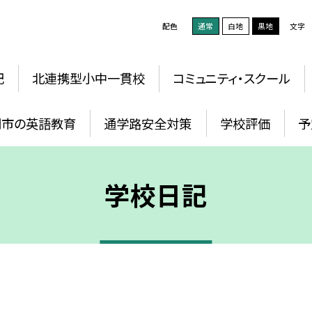
配色
通常
白地
黒地
文字
記
北連携型小中一貫校
コミュニティ・スクール
岡市の英語教育
通学路安全対策
学校評価
予
学校日記