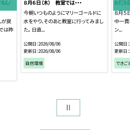
ドもひ
８月６日（木） 教室では・・・
８月５
今朝いつものようにマリーゴールドに
８月５
しが戻
水をやり、そのあと教室に行ってみまし
中一貫
ーでは昨
た。 日直...
ン...
公開日
2026/08/06
公開日
更新日
2026/08/06
更新日
自然環境
できご