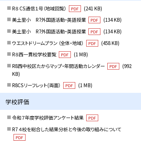
R８ CS通信１号（地域回覧）
(241 KB)
PDF
美土里小 R7外国語活動・英語授業
(134 KB)
PDF
美土里小 R7外国語活動・英語授業
(134 KB)
PDF
ウエストドリームプラン （全体・地域）
(458 KB)
PDF
R８西一貫校学校要覧
(1 MB)
PDF
R8西中校区たからマップ・年間活動カレンダー
(992
PDF
KB)
R8CSリーフレット(両面）
(1 MB)
PDF
学校評価
令和７年度学校評価アンケート結果
PDF
R7 ４校を総合した結果分析と今後の取り組みについて
PDF