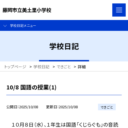
藤岡市立美土里小学校
学校日記メニュー
学校日記
トップページ
>
学校日記
>
できごと
>
詳細
10/8 国語の授業(1)
公開日
2025/10/08
更新日
2025/10/08
できごと
１０月８日（水）、１年生は国語「くじらぐも」の音読