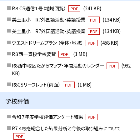
R８ CS通信１号（地域回覧）
(241 KB)
PDF
美土里小 R7外国語活動・英語授業
(134 KB)
PDF
美土里小 R7外国語活動・英語授業
(134 KB)
PDF
ウエストドリームプラン （全体・地域）
(458 KB)
PDF
R８西一貫校学校要覧
(1 MB)
PDF
R8西中校区たからマップ・年間活動カレンダー
(992
PDF
KB)
R8CSリーフレット(両面）
(1 MB)
PDF
学校評価
令和７年度学校評価アンケート結果
PDF
R7 ４校を総合した結果分析と今後の取り組みについて
PDF