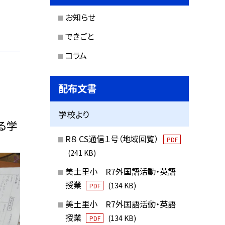
お知らせ
できごと
コラム
配布文書
学校より
る学
R８ CS通信１号（地域回覧）
PDF
(241 KB)
美土里小 R7外国語活動・英語
授業
(134 KB)
PDF
美土里小 R7外国語活動・英語
授業
(134 KB)
PDF