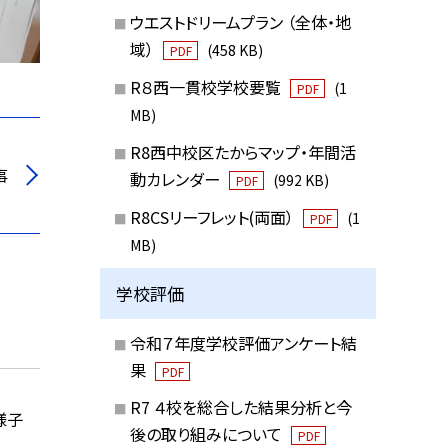
ウエストドリームプラン （全体・地
域）
(458 KB)
PDF
R８西一貫校学校要覧
(1
PDF
MB)
R8西中校区たからマップ・年間活
事
動カレンダー
(992 KB)
PDF
R8CSリーフレット(両面）
(1
PDF
MB)
学校評価
令和７年度学校評価アンケート結
果
PDF
R7 ４校を総合した結果分析と今
様子
後の取り組みについて
PDF