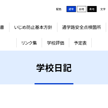
配色
通常
白地
黒地
文字
書
いじめ防止基本方針
通学路安全点検箇所
リンク集
学校評価
予定表
学校日記