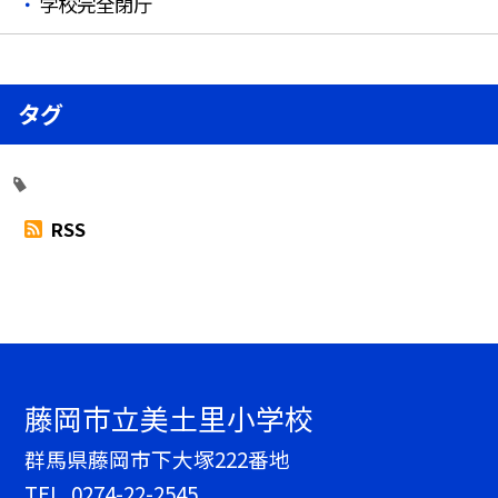
学校完全閉庁
タグ
RSS
藤岡市立美土里小学校
群馬県藤岡市下大塚222番地
TEL.
0274-22-2545