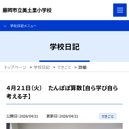
藤岡市立美土里小学校
学校日記メニュー
学校日記
トップページ
>
学校日記
>
できごと
>
詳細
４月２１日（火） たんぽぽ算数【自ら学び自ら
考える子】
公開日
2026/04/21
更新日
2026/04/21
できごと