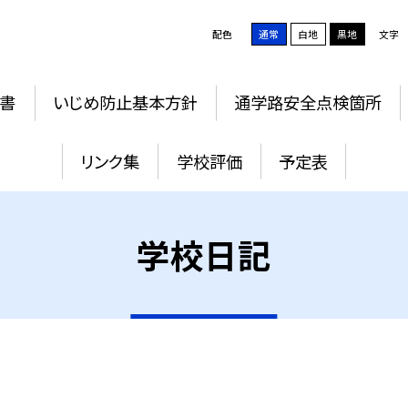
配色
通常
白地
黒地
文字
書
いじめ防止基本方針
通学路安全点検箇所
リンク集
学校評価
予定表
学校日記