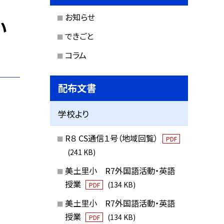
お知らせ
い
できごと
コラム
配布文書
学校より
R８ CS通信１号（地域回覧）
PDF
(241 KB)
美土里小 R7外国語活動・英語
授業
(134 KB)
PDF
美土里小 R7外国語活動・英語
授業
(134 KB)
PDF