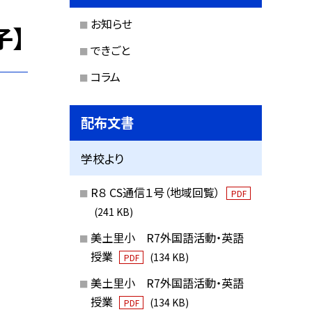
お知らせ
子】
できごと
コラム
配布文書
学校より
R８ CS通信１号（地域回覧）
PDF
(241 KB)
美土里小 R7外国語活動・英語
授業
(134 KB)
PDF
美土里小 R7外国語活動・英語
授業
(134 KB)
PDF