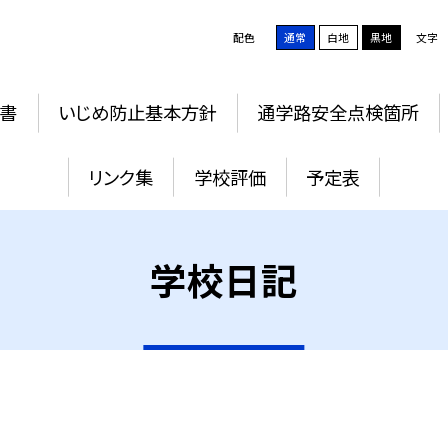
配色
通常
白地
黒地
文字
書
いじめ防止基本方針
通学路安全点検箇所
リンク集
学校評価
予定表
学校日記