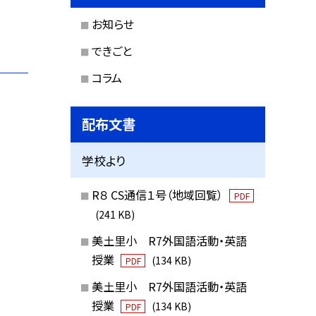
お知らせ
できごと
コラム
配布文書
学校より
R８ CS通信１号（地域回覧）
PDF
(241 KB)
美土里小 R7外国語活動・英語
授業
(134 KB)
PDF
美土里小 R7外国語活動・英語
授業
(134 KB)
PDF