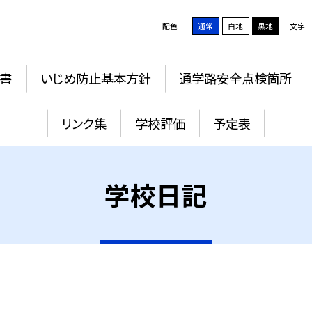
配色
通常
白地
黒地
文字
書
いじめ防止基本方針
通学路安全点検箇所
リンク集
学校評価
予定表
学校日記