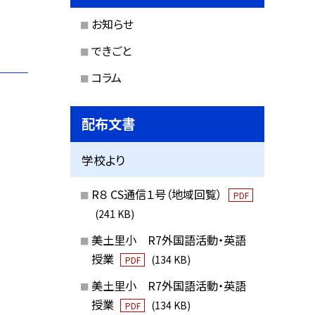
お知らせ
できごと
コラム
配布文書
学校より
R８ CS通信１号（地域回覧）
PDF
(241 KB)
美土里小 R7外国語活動・英語
授業
(134 KB)
PDF
美土里小 R7外国語活動・英語
授業
(134 KB)
PDF