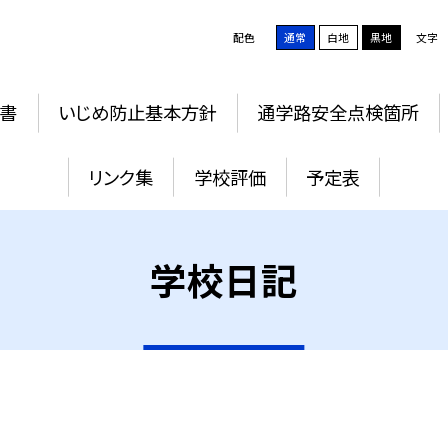
配色
通常
白地
黒地
文字
書
いじめ防止基本方針
通学路安全点検箇所
リンク集
学校評価
予定表
学校日記