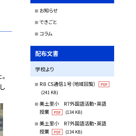
お知らせ
できごと
コラム
配布文書
学校より
。
R８ CS通信１号（地域回覧）
PDF
し
(241 KB)
美土里小 R7外国語活動・英語
授業
(134 KB)
PDF
美土里小 R7外国語活動・英語
授業
(134 KB)
PDF