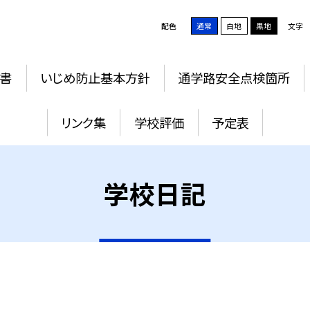
配色
通常
白地
黒地
文字
書
いじめ防止基本方針
通学路安全点検箇所
リンク集
学校評価
予定表
学校日記