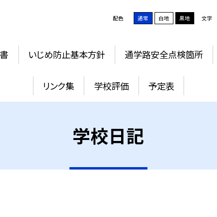
配色
通常
白地
黒地
文字
書
いじめ防止基本方針
通学路安全点検箇所
リンク集
学校評価
予定表
学校日記