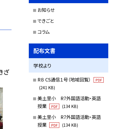
お知らせ
できごと
コラム
配布文書
学校より
きざ
R８ CS通信１号（地域回覧）
PDF
(241 KB)
美土里小 R7外国語活動・英語
授業
(134 KB)
PDF
美土里小 R7外国語活動・英語
授業
(134 KB)
PDF